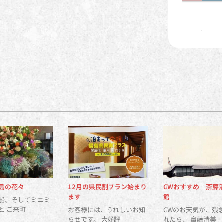
島の花々
12月の県民割プラン始まり
GWおすすめ 斎藤
ます
館
船、そしてミニミ
と ご来町
お客様には、うれしいお知
GWのお天気が、残
らせです。 大好評
れたら、 齋藤清美