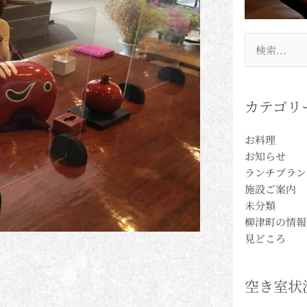
検
索
対
象:
カテゴリ
お料理
お知らせ
ランチプラン
施設ご案内
未分類
柳津町の情報
見どころ
空き室状