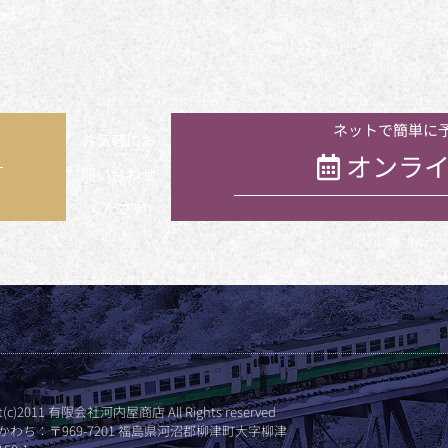
ネットで簡単に
お気軽にお
オンライ
問い合わせ
ください
ht(c)2011 有限会社河内屋商店 All Rights reserved
かわち：〒969-7201 福島県河沼郡柳津町大字柳津