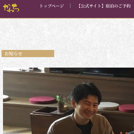
内
トップページ
【公式サイト】宿泊のご予約
容
を
ス
キ
ッ
プ
お知らせ