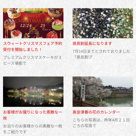
スウィートクリスマスフェア予約
県民割延長になります
受付を開始しました！
7月14日までとされておりました
「県民割プ
プレミアムクリスマスケーキが３
ピース堪能で
お客様がお撮りになった素敵な一
奥会津春の花のカレンダー
枚
こちらの写真は、昨年4月２１日
ごろの写真で
お泊りのお客様からの素敵な一枚
をご紹介です