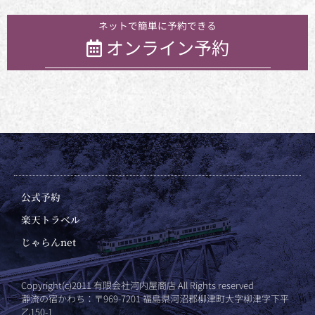
お気軽にお問い合わせください
ネットで簡単に予約できる
オンライン予約
公式予約
楽天トラベル
じゃらんnet
Copyright(c)2011 有限会社河内屋商店 All Rights reserved
瀞流の宿かわち：〒969-7201 福島県河沼郡柳津町大字柳津字下平
乙150-1