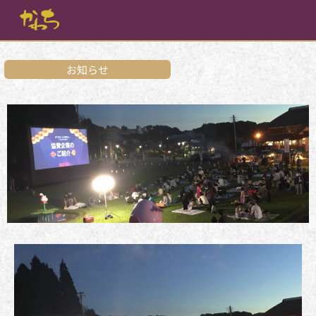
内
容
を
ス
キ
お知らせ
ッ
プ