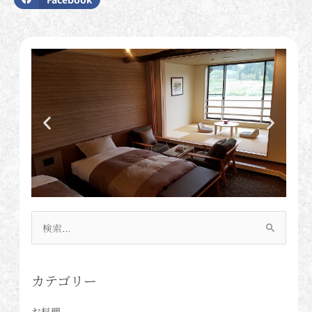
検
索
対
象:
カテゴリー
お料理