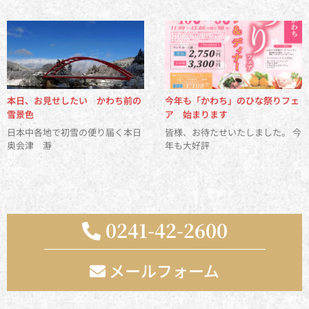
本日、お見せしたい かわち前の
今年も「かわち」のひな祭りフェ
雪景色
ア 始まります
日本中各地で初雪の便り届く本日
皆様、お待たせいたしました。 今
奥会津 瀞
年も大好評
0241-42-2600
メールフォーム