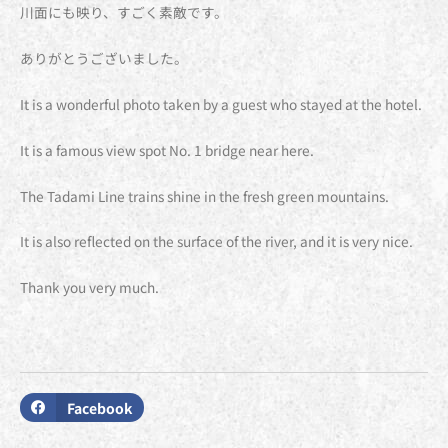
川面にも映り、すごく素敵です。
ありがとうございました。
It is a wonderful photo taken by a guest who stayed at the hotel.
It is a famous view spot No. 1 bridge near here.
The Tadami Line trains shine in the fresh green mountains.
It is also reflected on the surface of the river, and it is very nice.
Thank you very much.
Facebook