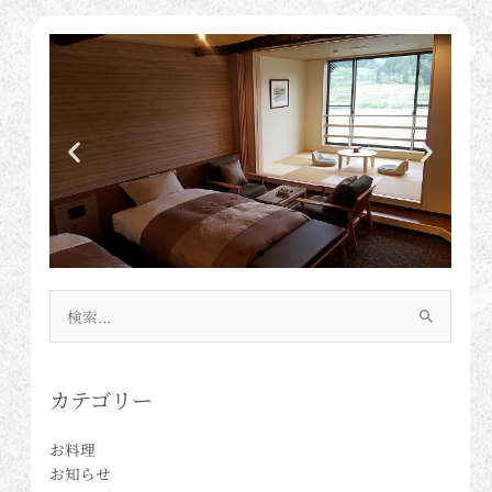
検
索
対
象:
カテゴリー
お料理
お知らせ