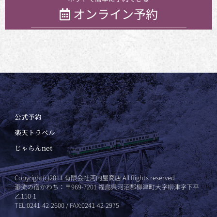
オンライン予約
公式予約
楽天トラベル
じゃらんnet
Copyright(c)2011 有限会社河内屋商店 All Rights reserved
瀞流の宿かわち：〒969-7201 福島県河沼郡柳津町大字柳津字下平
乙150-1
TEL:0241-42-2600 / FAX:0241-42-2975