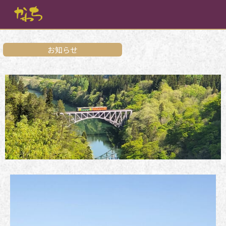
内
容
を
ス
キ
お知らせ
ッ
プ