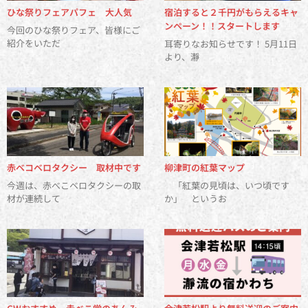
ひな祭りフェアパフェ 大人気
宿泊すると２千円がもらえるキャ
ンペーン！！スタートします
今回のひな祭りフェア、皆様にご
紹介をいただ
耳寄りなお知らせです！ 5月11日
より、瀞
赤ベコベロタクシー 取材中です
柳津町の紅葉マップ
今週は、赤べこベロタクシーの取
「紅葉の見頃は、いつ頃です
材が連続して
か」 というお