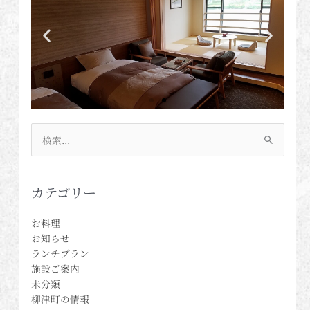
検
索
対
象:
カテゴリー
お料理
お知らせ
ランチプラン
施設ご案内
未分類
柳津町の情報