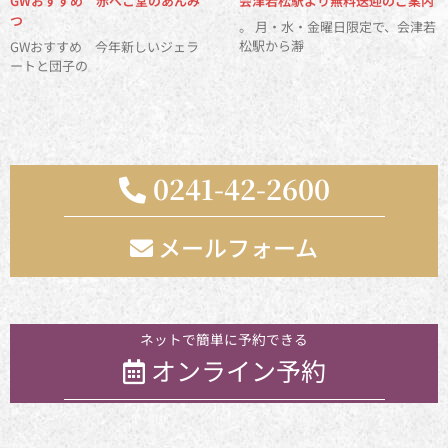
GWおすすめ 赤べこ堂のあんみ
会津若松駅より無料送迎のご案内
つ
。 月・水・金曜日限定で、会津若
松駅から瀞
GWおすすめ 今年新しいジェラ
ートと団子の
0241-42-2600
メールフォーム
お気軽にお問い合わせください
ネットで簡単に予約できる
オンライン予約