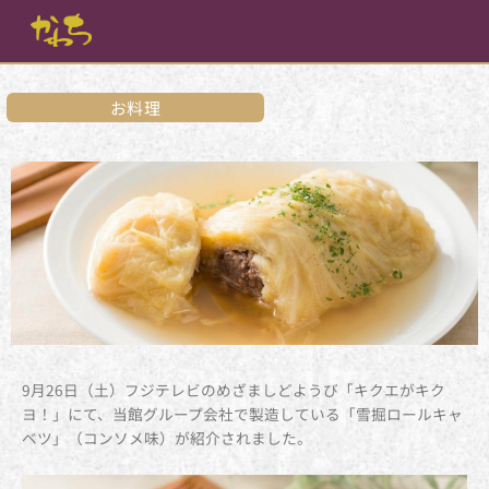
内
容
を
ス
キ
お料理
ッ
プ
9月26日（土）フジテレビのめざましどようび「キクエがキク
ヨ！」にて、当館グループ会社で製造している「雪掘ロールキャ
ベツ」（コンソメ味）が紹介されました。