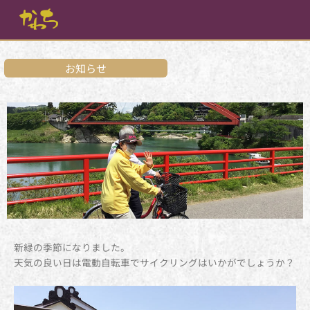
内
容
を
ス
キ
お知らせ
ッ
プ
新緑の季節になりました。
天気の良い日は電動自転車でサイクリングはいかがでしょうか？