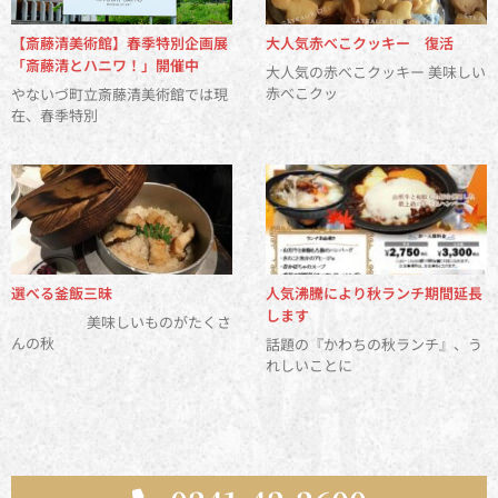
【斎藤清美術館】春季特別企画展
大人気赤べこクッキー 復活
「斎藤清とハニワ！」開催中
大人気の赤べこクッキー 美味しい
赤べこクッ
やないづ町立斎藤清美術館では現
在、春季特別
選べる釜飯三昧
人気沸騰により秋ランチ期間延長
します
美味しいものがたくさ
んの秋
話題の『かわちの秋ランチ』、う
れしいことに