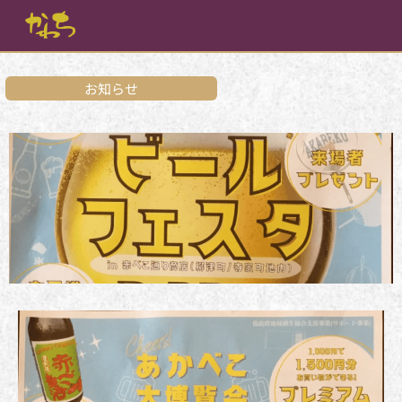
内
容
を
ス
キ
お知らせ
ッ
プ