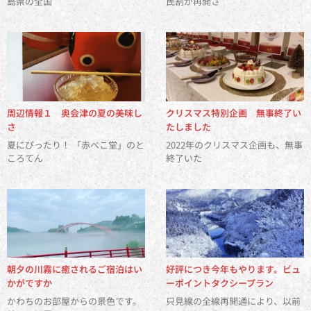
島県の全国
民割が再開さ
周辺情報１ 奥会津の夏の美味し
クリスマス特別企画 無事終了い
さ
たしました
夏にぴったり！ 「赤べこ堂」のと
2022年のクリスマス企画も、無事
ころてん
終了いた
朝夕の川霧に癒されるご宿泊はい
好評につき今年もやります。ビュ
かがですか
ーポイントタクシープラン
かわちのお部屋からの景色です。
只見線の全線再開通により、以前