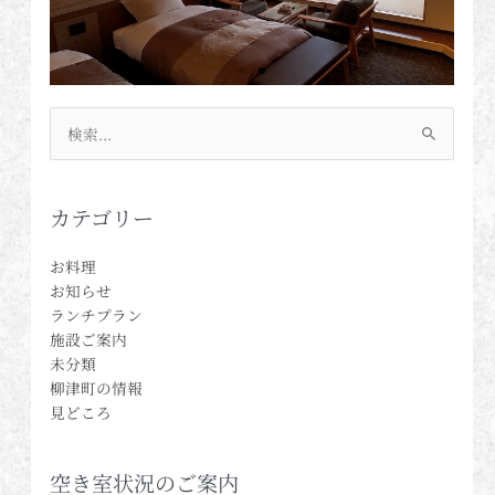
検
索
対
象:
カテゴリー
お料理
お知らせ
ランチプラン
施設ご案内
未分類
柳津町の情報
見どころ
空き室状況のご案内