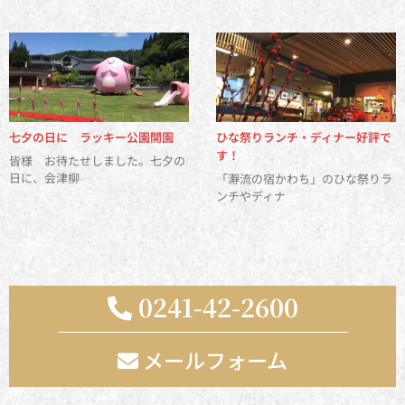
七夕の日に ラッキー公園開園
ひな祭りランチ・ディナー好評で
す！
皆様 お待たせしました。七夕の
日に、会津柳
「瀞流の宿かわち」のひな祭りラ
ンチやディナ
0241-42-2600
メールフォーム