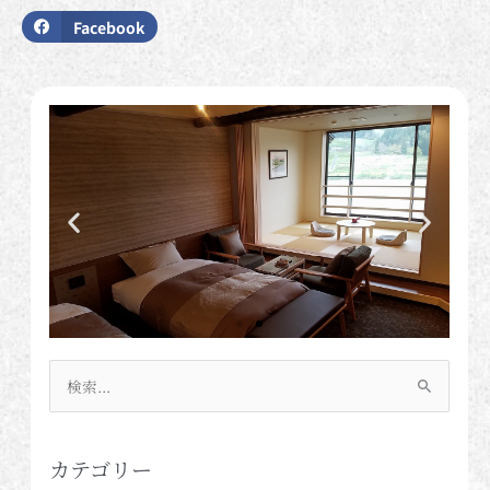
Facebook
検
索
対
象:
カテゴリー