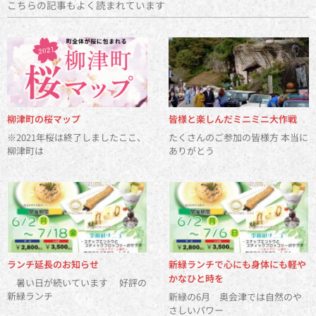
こちらの記事もよく読まれています
柳津町の桜マップ
皆様と楽しんだミニミニ大作戦
※2021年桜は終了しましたここ、
たくさんのご参加の皆様方 本当に
柳津町は
ありがとう
ランチ延長のお知らせ
新緑ランチで心にも身体にも軽や
かなひと時を
暑い日が続いています 好評の
新緑ランチ
新緑の6月 奥会津では自然のや
さしいパワー