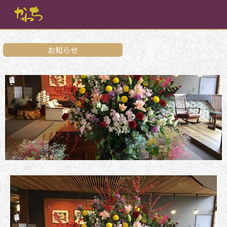
内
容
を
ス
キ
お知らせ
ッ
プ