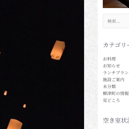
検
索
対
象:
カテゴリ
お料理
お知らせ
ランチプラン
施設ご案内
未分類
柳津町の情報
見どころ
空き室状