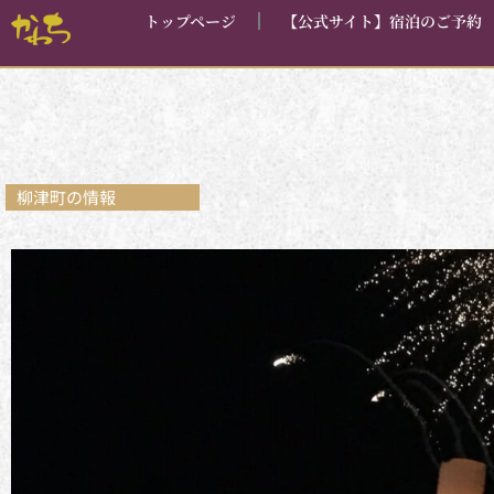
内
トップページ
【公式サイト】宿泊のご予約
容
を
ス
キ
ッ
プ
柳津町の情報