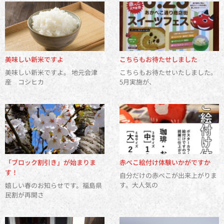
美味しい新米ですよ
こちらもお待たせしました
美味しい新米ですよ。 地元会津
こちらもお待たせいたしました。
産 コシヒカ
5月実施が、
「ブロック割引き」が始まりま
赤べこ絵付け体験いかがですか
す！
自分だけの赤べこが出来上がりま
す。大人気の
嬉しい春のお知らせです。福島県
民割が再開さ