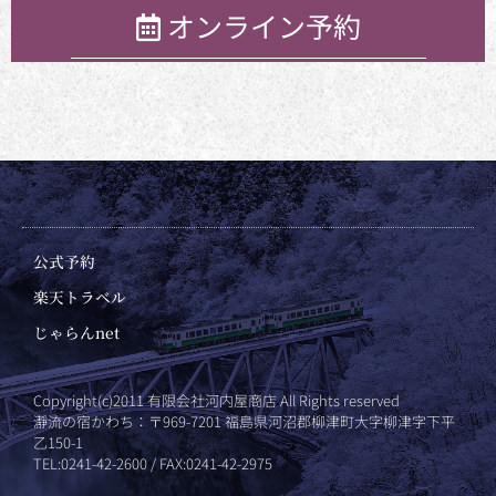
オンライン予約
公式予約
楽天トラベル
じゃらんnet
Copyright(c)2011 有限会社河内屋商店 All Rights reserved
瀞流の宿かわち：〒969-7201 福島県河沼郡柳津町大字柳津字下平
乙150-1
TEL:0241-42-2600 / FAX:0241-42-2975