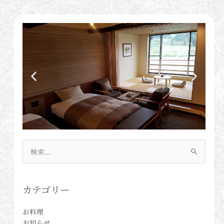
検
索
対
象:
カテゴリー
お料理
お知らせ