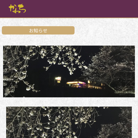
内
容
を
ス
キ
お知らせ
ッ
プ