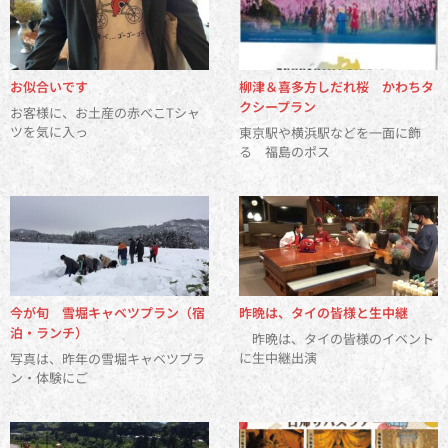
お似合いです
柳津＆喜多方しだれ桜 かわちタ
クシープラン
お客様に、お土産の赤べこTシャ
ツを気に入っ
東京駅や横浜駅などを一面に飾
る 福島のポス
今が旬 雪堀キャベツプラン（宿
昨晩は、タイの皆様と生中継
泊・ランチ）
昨晩は、タイの皆様のイベント
に生中継出演
写真は、昨年の雪堀キャベツプラ
ン・体験にご