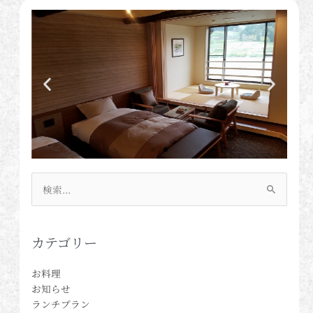
検
索
対
象:
カテゴリー
お料理
お知らせ
ランチプラン