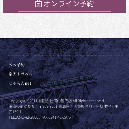
オンライン予約
公式予約
楽天トラベル
じゃらんnet
Copyright(c)2011 有限会社河内屋商店 All Rights reserved
瀞流の宿かわち：〒969-7201 福島県河沼郡柳津町大字柳津字下平
乙150-1
TEL:0241-42-2600 / FAX:0241-42-2975