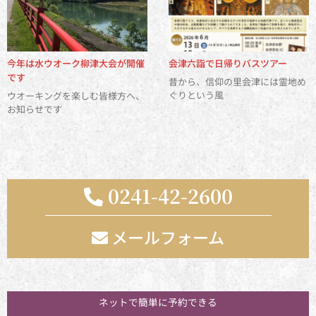
今年は水ウオーク柳津大会が開催
会津六詣で日帰りバスツアー
です
昔から、信仰の里会津には霊地め
ぐりという風
ウオーキングを楽しむ皆様方へ、
お知らせです
0241-42-2600
メールフォーム
お気軽にお問い合わせください
ネットで簡単に予約できる