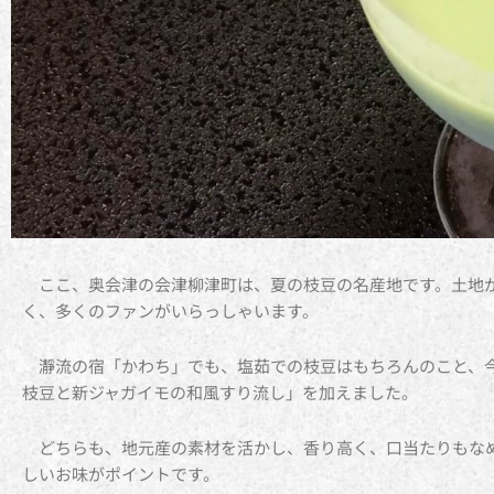
ここ、奥会津の会津柳津町は、夏の枝豆の名産地です。土地
く、多くのファンがいらっしゃいます。
瀞流の宿「かわち」でも、塩茹での枝豆はもちろんのこと、
枝豆と新ジャガイモの和風すり流し」を加えました。
どちらも、地元産の素材を活かし、香り高く、口当たりもな
しいお味がポイントです。