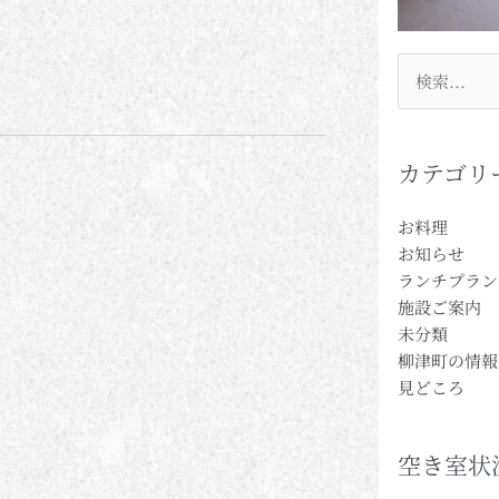
検
索
対
象:
カテゴリ
お料理
お知らせ
ランチプラン
施設ご案内
未分類
柳津町の情報
見どころ
空き室状