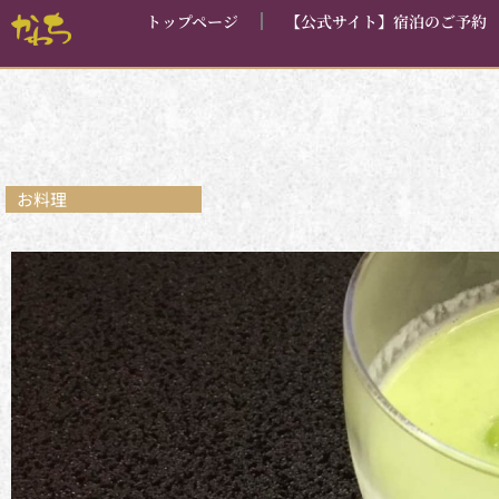
内
トップページ
【公式サイト】宿泊のご予約
容
を
ス
キ
ッ
プ
お料理