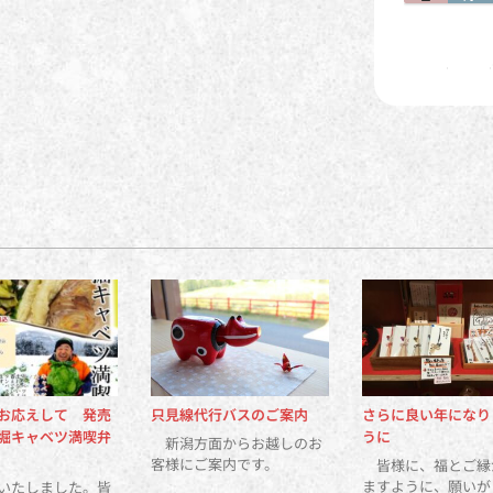
お応えして 発売
只見線代行バスのご案内
さらに良い年になり
堀キャベツ満喫弁
うに
新潟方面からお越しのお
客様にご案内です。
皆様に、福とご縁
ますように、願いが
いたしました。皆