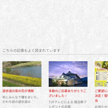
こちらの記事もよく読まれています
遊歩道の菜の花が満開
多数のご応募ありがとうご
ご要望に
ざいました！
決定！雪
秋にみんなで種をまいた、
当
かわち前の遊歩道の
TUFテレビによる 宿泊券プ
レゼントの企画
お待たせ