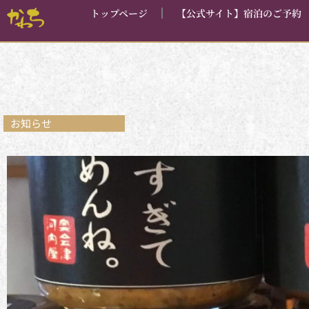
内
トップページ
【公式サイト】宿泊のご予約
容
を
ス
キ
ッ
プ
お知らせ