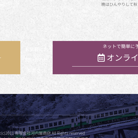
晩はひんやりして秋
ネットで簡単に
お気軽にお
オンライ
問い合わせ
ください
ht(c)2011 有限会社河内屋商店 All Rights reserved