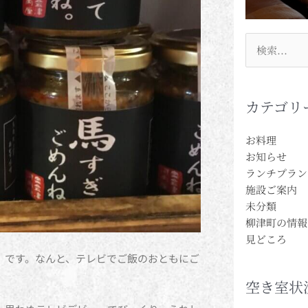
検
索
対
象:
カテゴリ
お料理
お知らせ
ランチプラン
施設ご案内
未分類
柳津町の情報
見どころ
」です。なんと、テレビでご飯のおともにご
空き室状