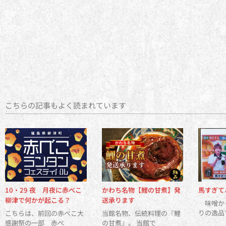
こちらの記事もよく読まれています
10・29 夜 月夜に赤べこ
かわち名物【鯉の甘煮】発
馬すぎて
柳津で何かが起こる？
送承ります
味噌か
りの逸
こちらは、前回の赤べこ大
当館名物、伝統料理の『鯉
感謝祭の一部 赤べ
の甘煮』。 当館で