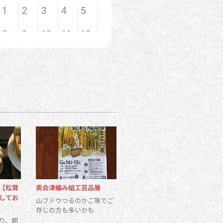
【松茸
奥会津編み組工芸品展
してお
山ブドウつるのかご等でご
存じの方も多いかも
り、朝