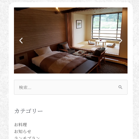
検
索
対
象:
カテゴリー
お料理
お知らせ
ランチプラン