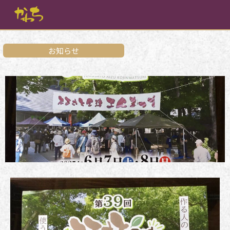
内
容
を
ス
キ
お知らせ
ッ
プ