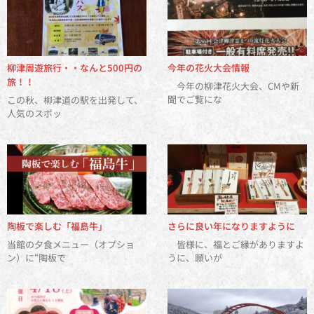
柳津周遊旅行・・なんと500円の
今年の花火大会情報
旅！！
今年の柳津花火大会、CMや新
聞でご覧にな
この秋、柳津道の駅を出発して、
人気のスポッ
陶板で楽しむ「福島牛」
さらに良い年になりますように
当館の夕食メニュー（オプショ
皆様に、福とご縁がありますよ
ン）に“陶板で
うに、願いが