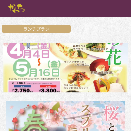
内
容
を
ス
キ
ランチプラン
ッ
プ