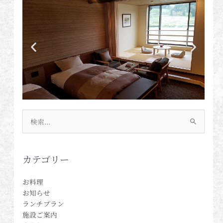
検
索
対
象:
カテゴリー
お料理
お知らせ
ランチプラン
施設ご案内