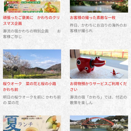
頑張ったご褒美に かわちのクリ
お客様の撮った素敵な一枚
スマス企画
昨日、かわちにお泊りの海外のお
客様が撮られ
瀞流の宿かわちの特別企画 お
客様ご存じ
桜ウオーク 菜の花と桜の小路
お荷物預かりサービスご利用くだ
かわち前
さい
明日の桜ウオークを前に かわち前
瀞流の宿「かわち」では、付近の
の 菜の花
散策を楽しん